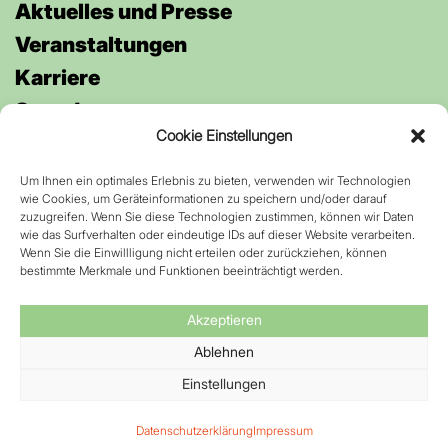
Aktuelles und Presse
Veran­staltungen
Karriere
Spenden
Cookie Einstellungen
Um Ihnen ein optimales Erlebnis zu bieten, verwenden wir Technologien
Anfahrt
wie Cookies, um Geräteinformationen zu speichern und/oder darauf
Kontakt
zuzugreifen. Wenn Sie diese Technologien zustimmen, können wir Daten
wie das Surfverhalten oder eindeutige IDs auf dieser Website verarbeiten.
Datenschutz
Wenn Sie die Einwillligung nicht erteilen oder zurückziehen, können
bestimmte Merkmale und Funktionen beeinträchtigt werden.
Impressum
Barrierefreiheit
Akzeptieren
Ablehnen
Einstellungen
Datenschutzerklärung
Impressum