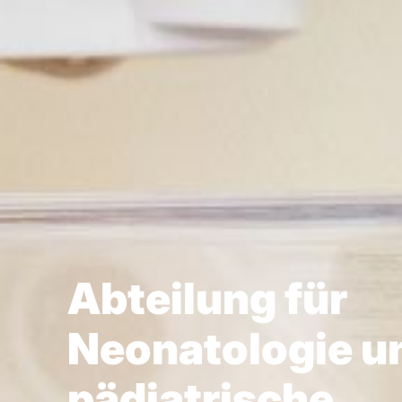
Abteilung für
Neonatologie u
pädiatrische