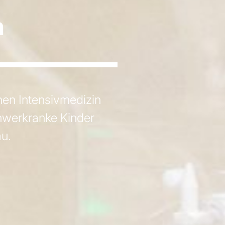
n
hen Intensivmedizin
hwerkranke Kinder
u.