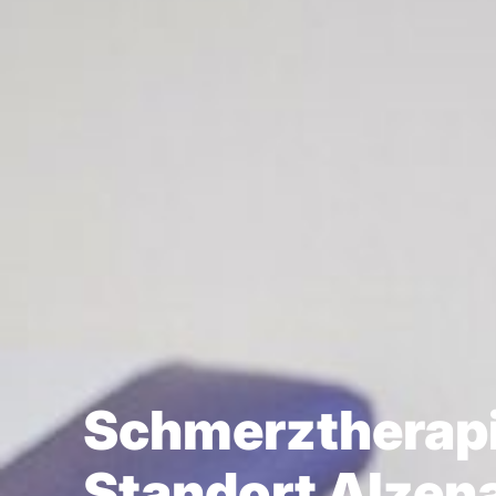
Schmerzthera­pi
Standort Alzen