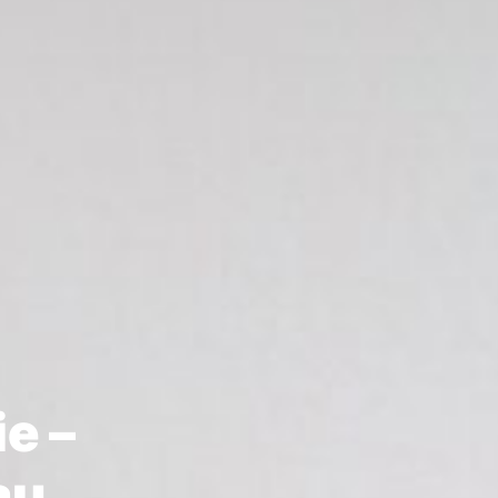
e –
au