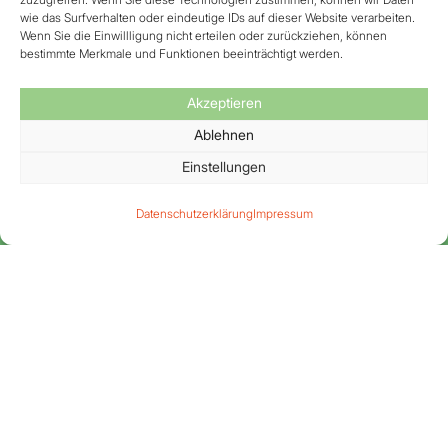
wie das Surfverhalten oder eindeutige IDs auf dieser Website verarbeiten.
Wenn Sie die Einwillligung nicht erteilen oder zurückziehen, können
bestimmte Merkmale und Funktionen beeinträchtigt werden.
Abteilung für
Akzeptieren
Ablehnen
Allgemein- und
Einstellungen
Viszeral­chirurgie –
Datenschutzerklärung
Impressum
Standort Alzenau
Wir führen operative Eingriffe bei
Erkrankungen der Bauchorgane und