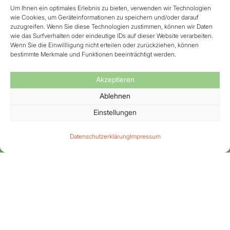
Um Ihnen ein optimales Erlebnis zu bieten, verwenden wir Technologien
wie Cookies, um Geräteinformationen zu speichern und/oder darauf
zuzugreifen. Wenn Sie diese Technologien zustimmen, können wir Daten
wie das Surfverhalten oder eindeutige IDs auf dieser Website verarbeiten.
Wenn Sie die Einwillligung nicht erteilen oder zurückziehen, können
bestimmte Merkmale und Funktionen beeinträchtigt werden.
Medizinische Klinik
Akzeptieren
Ablehnen
IV, Hämatologie,
Einstellungen
Onkologie
Datenschutzerklärung
Impressum
Wir behandeln hämatologische und
onkologische Erkrankungen mit einem