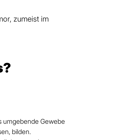
or, zumeist im
s?
n das umgebende Gewebe
n, bilden.