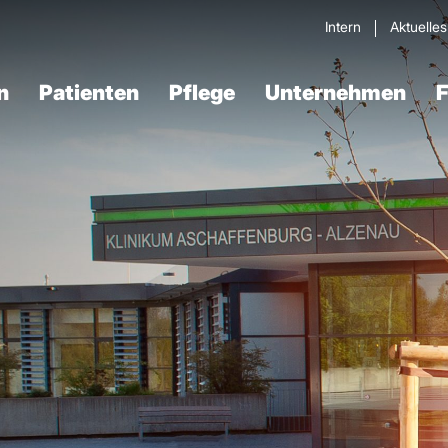
Intern
Aktuelle
n
Patienten
Pflege
Unternehmen
F
Verdau­ungstrakt