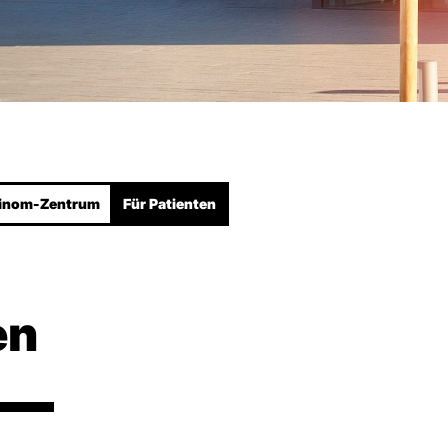
zinom-Zentrum
Für Patienten
en