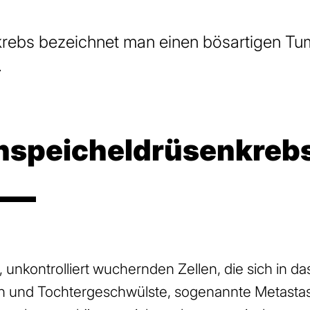
rebs bezeichnet man einen bösartigen Tum
.
h­speicheldrüsen­kreb
n, unkontrolliert wuchernden Zellen, die sich i
n und Tochtergeschwülste, sogenannte Metastase