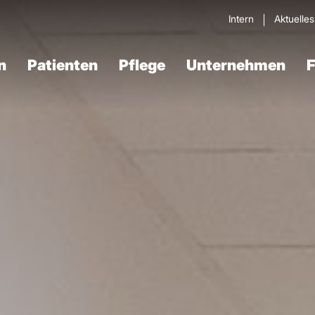
Intern
Aktuelle
n
Patienten
Pflege
Unternehmen
F
Verdau­ungstrakt