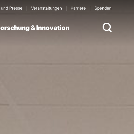
s und Presse
Veran­staltungen
Karriere
Spenden
orschung & Innovation