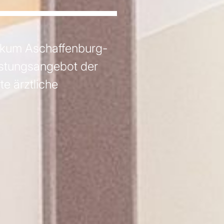
nikum Aschaffenburg-
istungsangebot der
te ärztliche