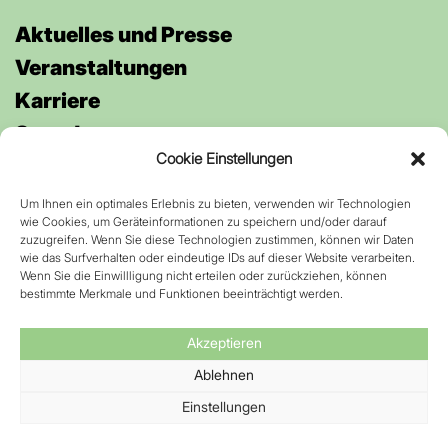
Aktuelles und Presse
Veran­staltungen
Karriere
Spenden
Cookie Einstellungen
Um Ihnen ein optimales Erlebnis zu bieten, verwenden wir Technologien
Anfahrt
wie Cookies, um Geräteinformationen zu speichern und/oder darauf
Kontakt
zuzugreifen. Wenn Sie diese Technologien zustimmen, können wir Daten
wie das Surfverhalten oder eindeutige IDs auf dieser Website verarbeiten.
Datenschutz
Wenn Sie die Einwillligung nicht erteilen oder zurückziehen, können
bestimmte Merkmale und Funktionen beeinträchtigt werden.
Impressum
Barrierefreiheit
Akzeptieren
Ablehnen
Einstellungen