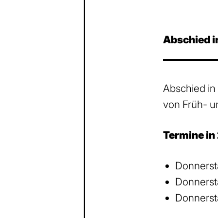
Abschied 
Abschied in
von Früh- u
Termine in
Donnersta
Donnersta
Donnersta