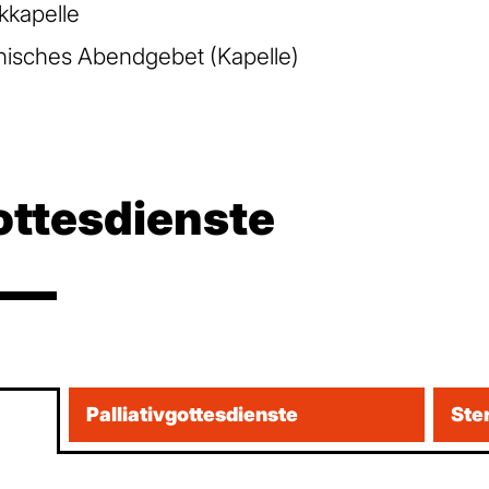
kkapelle
nisches Abendgebet (Kapelle)
ttesdienste
Palliativgottesdienste
Ste