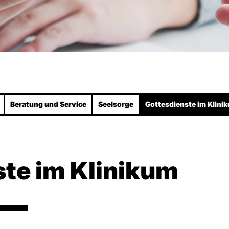
Beratung und Service
Seelsorge
Gottesdienste im Klini
te im Klinikum