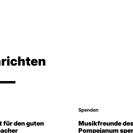
richten
Spenden
 für den guten
Musikfreunde des
bacher
Pompejanum spen