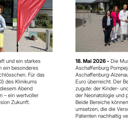
t und ein starkes
18. Mai 2026 -
Die Mus
en ein besonderes
Aschaffenburg Pompej
chlösschen. Für das
Aschaffenburg-Alzenau
I) des Klinikums
Euro überreicht. Der B
 diesem Abend
zugute: der Kinder- un
 – ein wertvoller
der Neonatologie und p
sion Zukunft.
Beide Bereiche können 
umsetzen, die die Vers
Patienten nachhaltig v