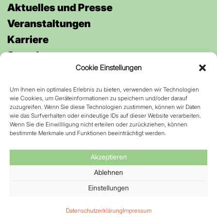
Aktuelles und Presse
Veran­staltungen
Karriere
Spenden
Cookie Einstellungen
Um Ihnen ein optimales Erlebnis zu bieten, verwenden wir Technologien
Anfahrt
wie Cookies, um Geräteinformationen zu speichern und/oder darauf
Kontakt
zuzugreifen. Wenn Sie diese Technologien zustimmen, können wir Daten
wie das Surfverhalten oder eindeutige IDs auf dieser Website verarbeiten.
Datenschutz
Wenn Sie die Einwillligung nicht erteilen oder zurückziehen, können
bestimmte Merkmale und Funktionen beeinträchtigt werden.
Impressum
Barrierefreiheit
Akzeptieren
Ablehnen
Einstellungen
Datenschutzerklärung
Impressum