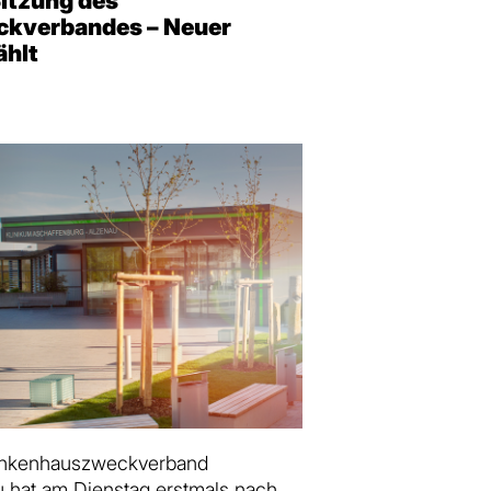
itzung des
kverbandes – Neuer
ählt
nkenhauszweckverband
 hat am Dienstag erstmals nach