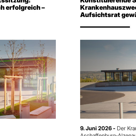
tssitzung:
Konstituierende S
h erfolgreich –
Krankenhauszwec
Aufsichtsrat gew
9. Juni 2026 -
Der Kra
Aschaffenburg-Alzenau