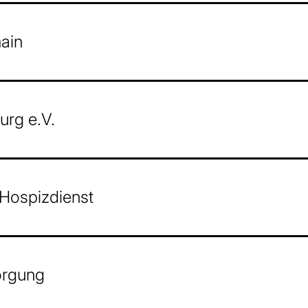
ain
rg e.V.
- Hospizdienst
orgung