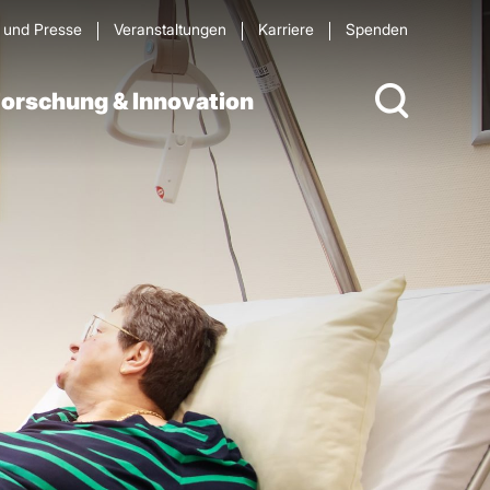
s und Presse
Veran­staltungen
Karriere
Spenden
orschung & Innovation