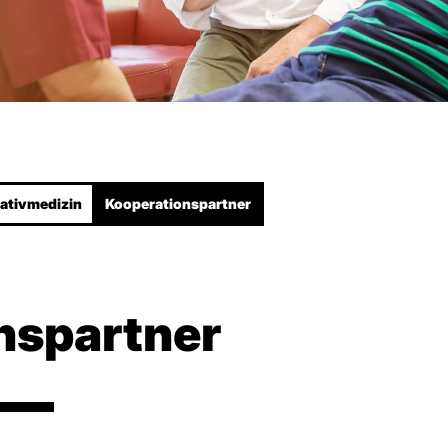
liativmedizin
Kooperations­partner
s­partner