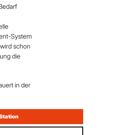
 Bedarf
lle
sment-System
wird schon
tung die
auert in der
 Station