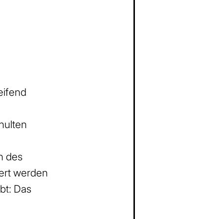
eifend
hulten
n des
sert werden
bt: Das