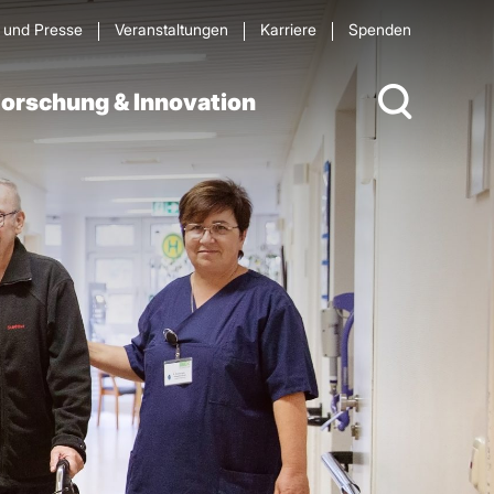
s und Presse
Veran­staltungen
Karriere
Spenden
orschung & Innovation