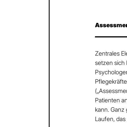
Assessme
Zentrales E
setzen sich
Psychologen
Pflegekräft
(„Assessmen
Patienten a
kann. Ganz 
Laufen, das 