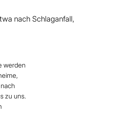
 etwa nach Schlaganfall,
re werden
heime,
 nach
s zu uns.
n