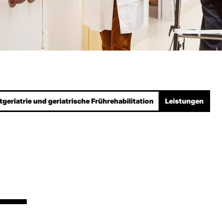
t­geriatrie und geriatrische Frühre­habilitation
Leistungen